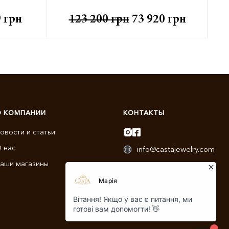
9
грн
123 200
грн
73 920
грн
О КОМПАНИИ
КОНТАКТЫ
овости и статьи
 нас
info@castajewelry.com
аши магазины
+38 (096) 900-11-22