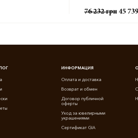
76 232
грн
45 73
ЛОГ
ИНФОРМАЦИЯ
а
Оплата и доставка
Н
и
Возврат и обмен
О
ски
Договор публичной
Н
оферты
еты
Уход за ювелирными
украшениями
Сертификат GIA