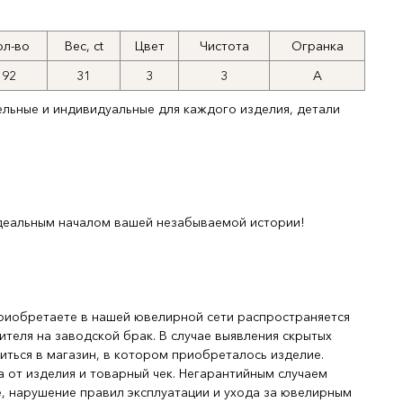
ол-во
Вес, ct
Цвет
Чистота
Огранка
92
31
3
3
А
ельные и индивидуальные для каждого изделия, детали
деальным началом вашей незабываемой истории!
риобретаете в нашей ювелирной сети распространяется
ителя на заводской брак. В случае выявления скрытых
иться в магазин, в котором приобреталось изделие.
 от изделия и товарный чек. Негарантийным случаем
, нарушение правил эксплуатации и ухода за ювелирным