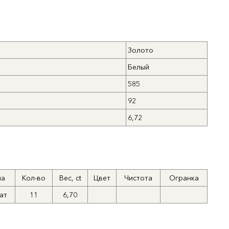
Золото
Белый
585
92
6,72
а
Кол-во
Вес, ct
Цвет
Чистота
Огранка
ат
11
6,70