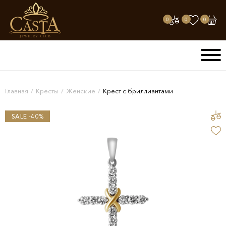
0
0
0
Главная
/
Кресты
/
Женские
/
Крест с бриллиантами
SALE -40%