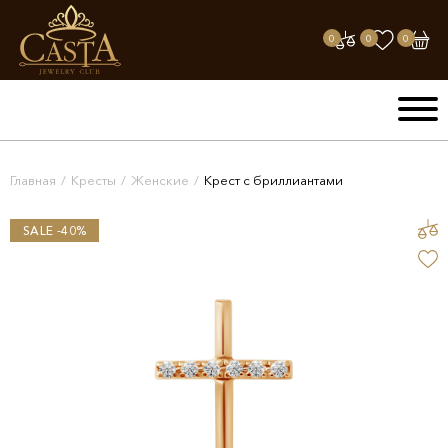
0
0
0
Главная
/
Кресты
/
Женские
/
Крест с бриллиантами
SALE -40%