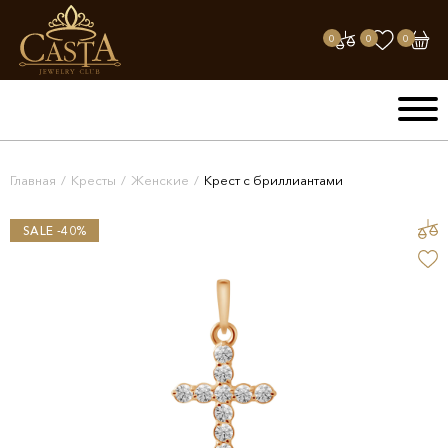
0
0
0
Главная
/
Кресты
/
Женские
/
Крест с бриллиантами
SALE -40%