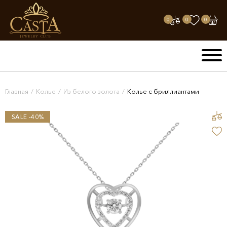
0
0
0
Главная
/
Колье
/
Из белого золота
/
Колье с бриллиантами
SALE -40%