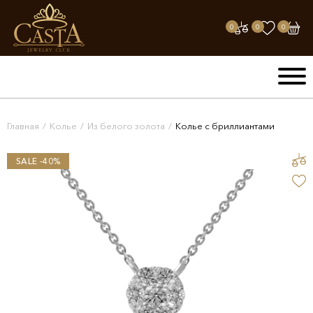
0
0
0
Главная
/
Колье
/
Из белого золота
/
Колье с бриллиантами
SALE -40%