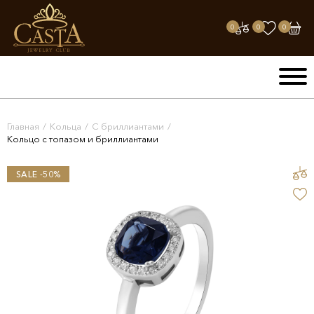
0
0
0
Главная
/
Кольца
/
С бриллиантами
/
Кольцо с топазом и бриллиантами
SALE -50%