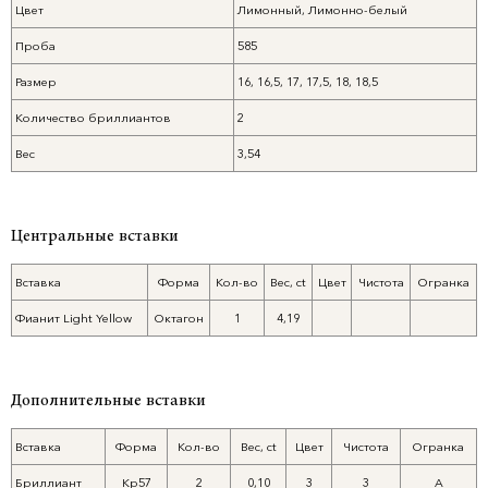
Цвет
Лимонный, Лимонно-белый
Проба
585
Размер
16, 16,5, 17, 17,5, 18, 18,5
Количество бриллиантов
2
Вес
3,54
Центральные вставки
Вставка
Форма
Кол-во
Вес, ct
Цвет
Чистота
Огранка
Фианит Light Yellow
Октагон
1
4,19
Дополнительные вставки
Вставка
Форма
Кол-во
Вес, ct
Цвет
Чистота
Огранка
Бриллиант
Кр57
2
0,10
3
3
А