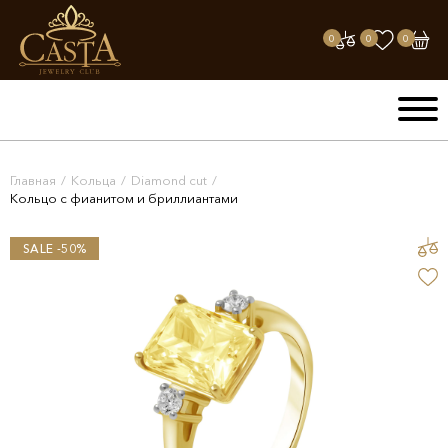
0
0
0
Главная
/
Кольца
/
Diamond cut
/
Кольцо с фианитом и бриллиантами
SALE -50%