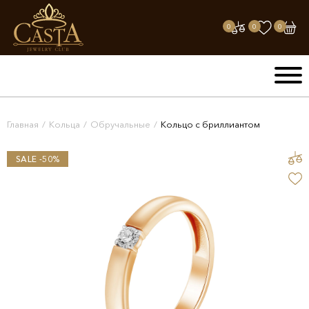
0
0
0
Главная
/
Кольца
/
Обручальные
/
Кольцо с бриллиантом
SALE -50%