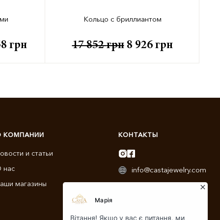
ами
Кольцо с бриллиантом
58
грн
17 852
грн
8 926
грн
О КОМПАНИИ
КОНТАКТЫ
овости и статьи
 нас
info@castajewelry.com
аши магазины
+38 (096) 900-11-22