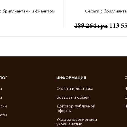
с бриллиантами и фианитом
Серьги с бриллиант
189 264
грн
113 5
ЛОГ
ИНФОРМАЦИЯ
а
Оплата и доставка
Н
и
Возврат и обмен
О
ски
Договор публичной
Н
оферты
еты
Уход за ювелирными
украшениями