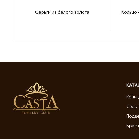
Серьги из белого золота
Кольцо 
КАТА
Кольц
Серьг
Подве
Брасл