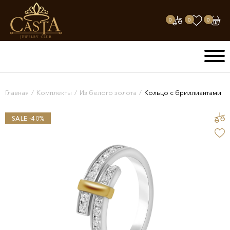
0
0
0
Главная
/
Комплекты
/
Из белого золота
/
Кольцо с бриллиантами
SALE -40%