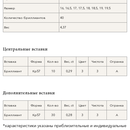
Размер
16, 16,5, 17, 17,5, 18, 18,5, 19, 19,5
Количество бриллиантов
40
Вес
4,37
Центральные вставки
Вставка
Форма
Кол-во
Вес, ct
Цвет
Чистота
Огранка
Бриллиант
Кр57
10
0,29
3
3
А
Дополнительные вставки
Вставка
Форма
Кол-во
Вес, ct
Цвет
Чистота
Огранка
Бриллиант
Кр57
30
0,28
3
3
А
*характеристики указаны приблизительные и индивидуальные