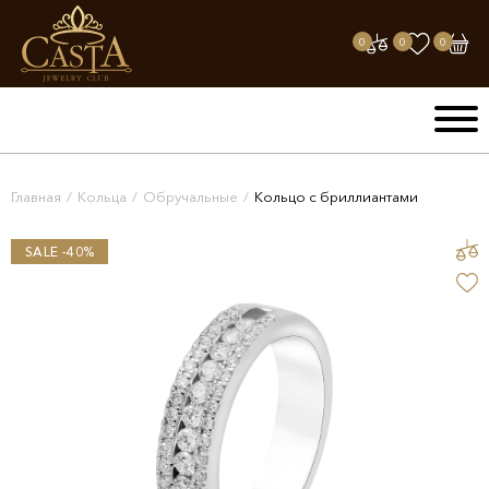
0
0
0
Главная
/
Кольца
/
Обручальные
/
Кольцо с бриллиантами
SALE -40%