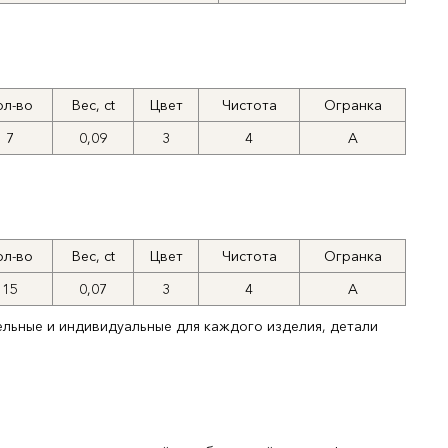
ол-во
Вес, ct
Цвет
Чистота
Огранка
7
0,09
3
4
А
ол-во
Вес, ct
Цвет
Чистота
Огранка
15
0,07
3
4
А
ельные и индивидуальные для каждого изделия, детали