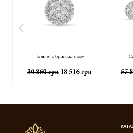
Подвес с бриллиантами
С
н
30 860
грн
18 516
грн
57 
КАТА