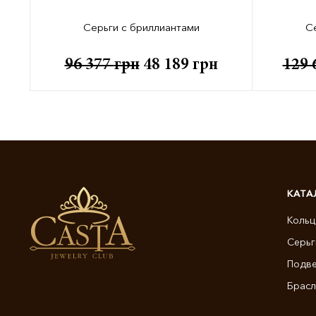
Серьги с бриллиантами
С
96 377
грн
48 189
грн
129 
КАТА
Кольц
Серьг
Подве
Брасл