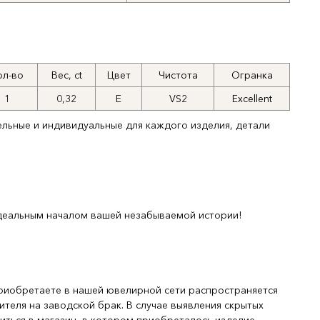
ол-во
Вес, ct
Цвет
Чистота
Огранка
1
0,32
E
VS2
Excellent
ельные и индивидуальные для каждого изделия, детали
деальным началом вашей незабываемой истории!
риобретаете в нашей ювелирной сети распространяется
ителя на заводской брак. В случае выявления скрытых