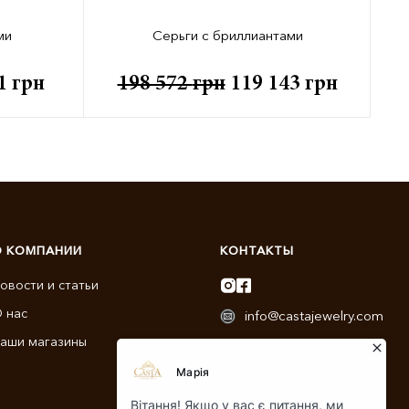
ми
Серьги с бриллиантами
81
грн
198 572
грн
119 143
грн
О КОМПАНИИ
КОНТАКТЫ
овости и статьи
 нас
info@castajewelry.com
аши магазины
+38 (096) 900-11-22