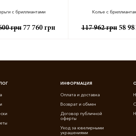
ерьги с бриллиантами
Колье с бриллианта
600
грн
77 760
грн
117 962
грн
58 9
ЛОГ
ИНФОРМАЦИЯ
а
Оплата и доставка
Н
и
Возврат и обмен
О
ски
Договор публичной
Н
оферты
еты
Уход за ювелирными
украшениями