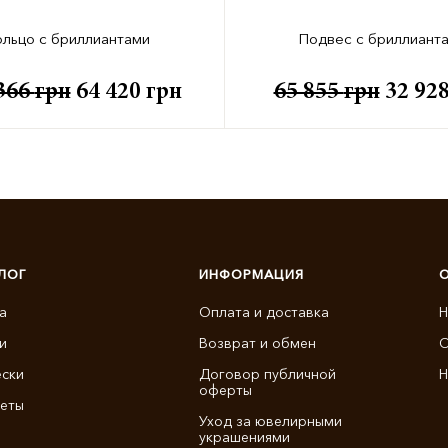
льцо с бриллиантами
Подвес с бриллиант
366
грн
64 420
грн
65 855
грн
32 92
ЛОГ
ИНФОРМАЦИЯ
а
Оплата и доставка
Н
и
Возврат и обмен
О
ски
Договор публичной
Н
оферты
еты
Уход за ювелирными
украшениями