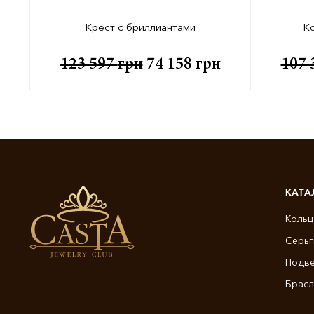
Крест с бриллиантами
Ко
123 597
грн
74 158
грн
107 
КАТА
Кольц
Серьг
Подве
Брасл