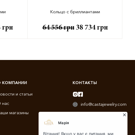
ами
Кольцо с бриллиантами
8
грн
64 556
грн
38 734
грн
О КОМПАНИИ
КОНТАКТЫ
овости и статьи
 нас
info@castajewelry.com
аши магазины
+38 (096) 900-11-22