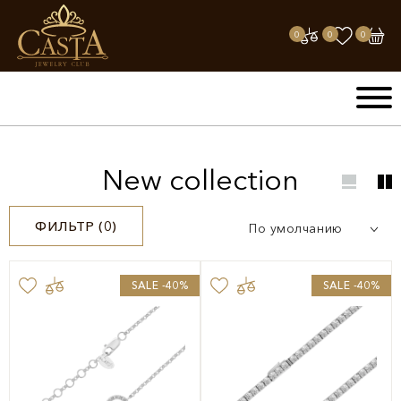
0
0
0
New collection
ФИЛЬТР (
0
)
По умолчанию
SALE -40%
SALE -40%