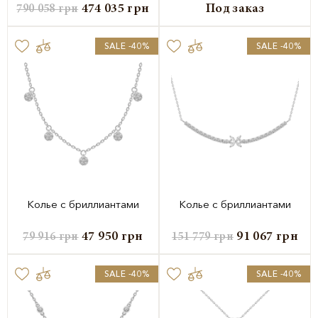
474 035
грн
Под заказ
790 058
грн
SALE -40%
SALE -40%
Колье с бриллиантами
Колье с бриллиантами
47 950
грн
91 067
грн
79 916
грн
151 779
грн
SALE -40%
SALE -40%