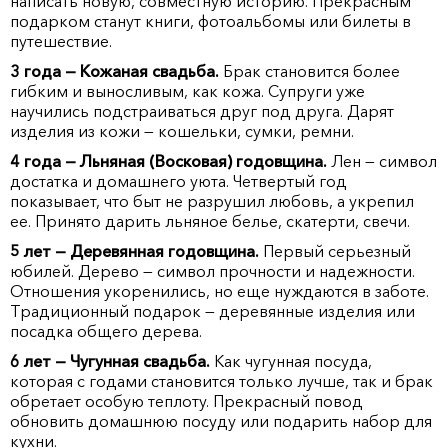
написать новую, совместную историю. Прекрасным
подарком станут книги, фотоальбомы или билеты в
путешествие.
3 года — Кожаная свадьба.
Брак становится более
гибким и выносливым, как кожа. Супруги уже
научились подстраиваться друг под друга. Дарят
изделия из кожи — кошельки, сумки, ремни.
4 года — Льняная (Восковая) годовщина.
Лен — символ
достатка и домашнего уюта. Четвертый год
показывает, что быт не разрушил любовь, а укрепил
ее. Принято дарить льняное белье, скатерти, свечи.
5 лет — Деревянная годовщина.
Первый серьезный
юбилей. Дерево — символ прочности и надежности.
Отношения укоренились, но еще нуждаются в заботе.
Традиционный подарок — деревянные изделия или
посадка общего дерева.
6 лет — Чугунная свадьба.
Как чугунная посуда,
которая с годами становится только лучше, так и брак
обретает особую теплоту. Прекрасный повод
обновить домашнюю посуду или подарить набор для
кухни.