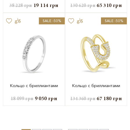
19 114
грн
65 310
грн
38 228
грн
130 620
грн
SALE -50%
SALE -50%
Кольцо с бриллиантами
Кольцо с бриллиантами
9 050
грн
67 180
грн
18 099
грн
134 360
грн