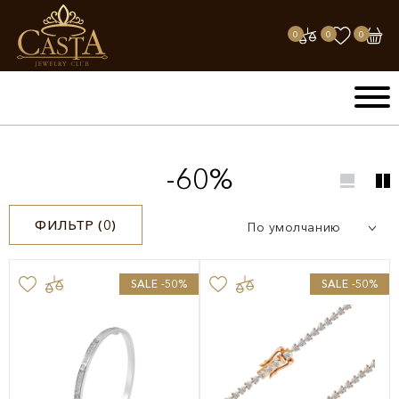
0
0
0
-60%
ФИЛЬТР (
0
)
По умолчанию
SALE -50%
SALE -50%