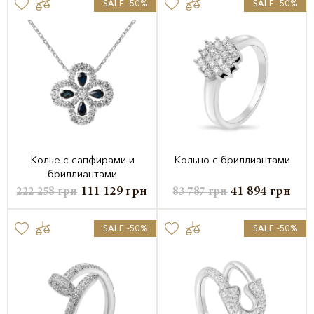
SALE -50%
SALE -50%
Колье с сапфирами и
Кольцо с бриллиантами
бриллиантами
111 129
грн
41 894
грн
222 258
грн
83 787
грн
SALE -50%
SALE -50%